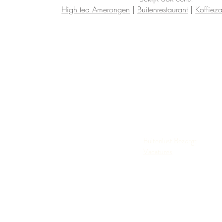
High tea Amerongen
|
Buitenrestaurant
|
Koffiez
Buitenlust Bezorgt
Vacatures