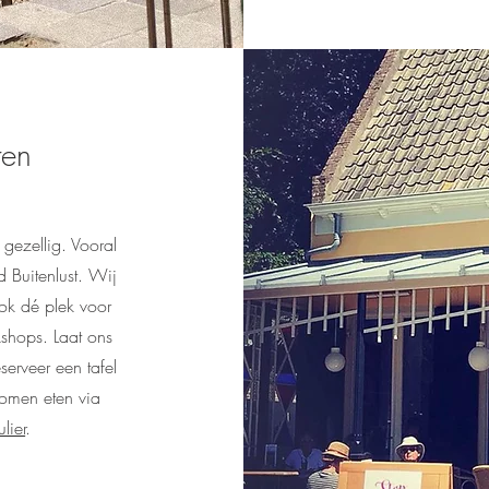
ren
 gezellig. Vooral
d Buitenlust. Wij
ook dé plek voor
kshops. Laat ons
erveer een tafel
komen eten via
lier
.