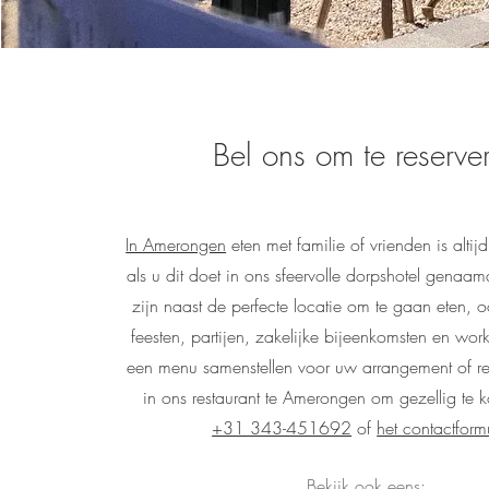
Bel ons om te reserve
In Amerongen
eten met familie of vrienden is altijd
als u dit doet in ons sfeervolle dorpshotel genaam
zijn naast de perfecte locatie om te gaan eten, 
feesten, partijen, zakelijke bijeenkomsten en wor
een menu samenstellen voor uw arrangement of res
in ons restaurant te Amerongen om gezellig te 
+31 343-451692
of
het contactformu
Bekijk ook eens: