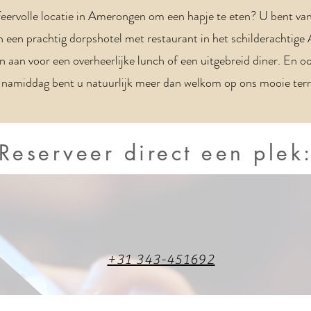
feervolle locatie in Amerongen om een hapje te eten? U bent van
ijn een prachtig dorpshotel met restaurant in het schilderachti
 aan voor een overheerlijke lunch of een uitgebreid diner. En oo
namiddag bent u natuurlijk meer dan welkom op ons mooie terr
Reserveer direct een plek
+31 343-451692