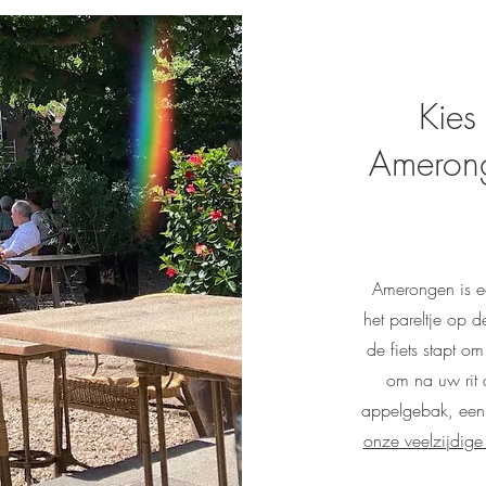
Kies
Amerong
Amerongen is e
het pareltje op d
de fiets stapt o
om na uw rit a
appelgebak, een l
onze veelzijdige