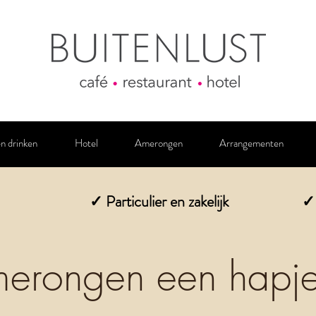
n drinken
Hotel
Amerongen
Arrangementen
✓ Particulier en zakelijk
✓ 
merongen een hapje