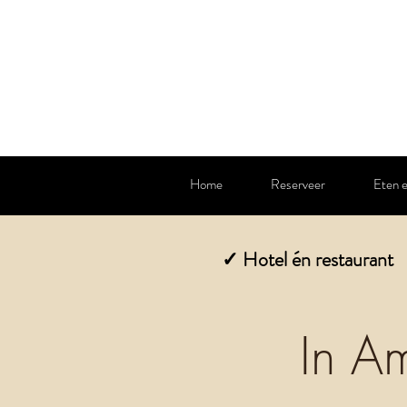
Home
Reserveer
Eten e
✓ Hotel én restaurant
In A