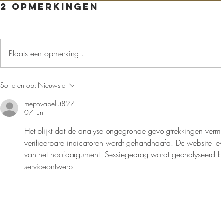
Koningsdag in
2 opmerkingen
Amerongen
Zaterdag is het zo ver! Dan toveren wij
ons terras weer om in een koninklijk
Plaats een opmerking...
feest: - Krijg een gratis oranjesoesje bij
bestelling van...
Snell
Sorteren op:
Nieuwste
het li
mepovapelut827
07 jun
Het blijkt dat de analyse ongegronde gevolgtrekkingen vermi
verifieerbare indicatoren wordt gehandhaafd. De website lev
van het hoofdargument. Sessiegedrag wordt geanalyseerd bi
serviceontwerp.