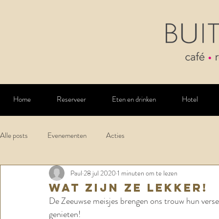
Home
Reserveer
Eten en drinken
Hotel
Alle posts
Evenementen
Acties
Paul
28 jul 2020
1 minuten om te lezen
Wat zijn ze lekker!
De Zeeuwse meisjes brengen ons trouw hun verse 
genieten! 