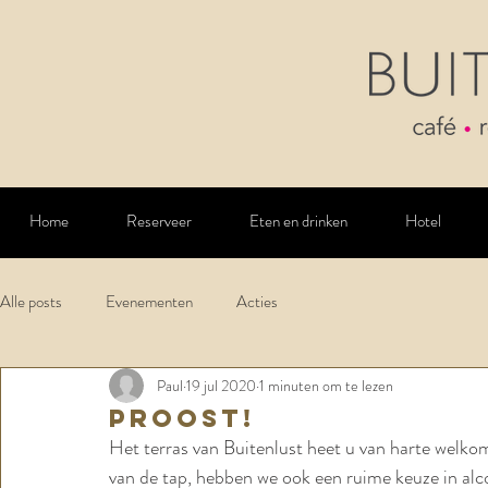
Home
Reserveer
Eten en drinken
Hotel
Alle posts
Evenementen
Acties
Paul
19 jul 2020
1 minuten om te lezen
Proost!
Het terras van Buitenlust heet u van harte welko
van de tap, hebben we ook een ruime keuze in alco