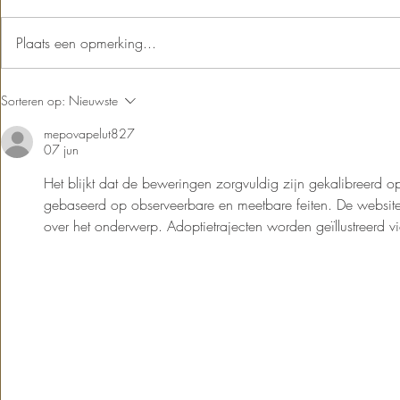
Zaterdag is het zo ver! Dan toveren wij
ons terras weer om in een koninklijk
Plaats een opmerking...
feest: - Krijg een gratis oranjesoesje bij
bestelling van...
Snell
Sorteren op:
Nieuwste
het li
mepovapelut827
07 jun
Het blijkt dat de beweringen zorgvuldig zijn gekalibreerd o
gebaseerd op observeerbare en meetbare feiten. De website
over het onderwerp. Adoptietrajecten worden geïllustreerd